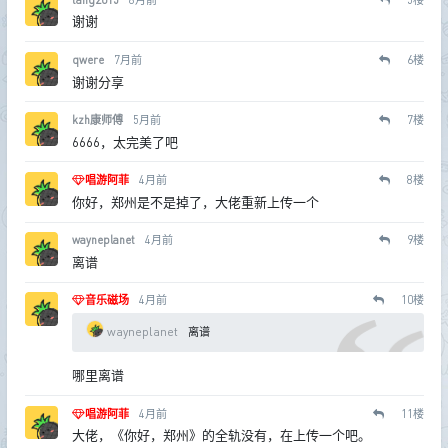
谢谢
qwere
7月前
6
楼
谢谢分享
kzh康师傅
5月前
7
楼
6666，太完美了吧
唱游阿菲
4月前
8
楼
你好，郑州是不是掉了，大佬重新上传一个
wayneplanet
4月前
9
楼
离谱
音乐磁场
4月前
10
楼
wayneplanet
离谱
哪里离谱
唱游阿菲
4月前
11
楼
大佬，《你好，郑州》的全轨没有，在上传一个吧。