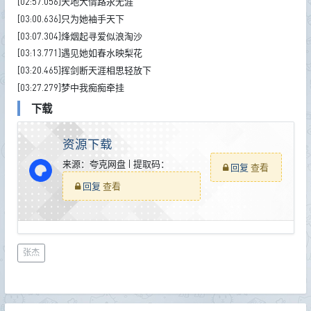
[02:57.056]天地大情路永无涯
[03:00.636]只为她袖手天下
[03:07.304]烽烟起寻爱似浪淘沙
[03:13.771]遇见她如春水映梨花
[03:20.465]挥剑断天涯相思轻放下
[03:27.279]梦中我痴痴牵挂
下载
资源下载
来源：夸克网盘 | 提取码：
回复
查看
回复
查看
张杰