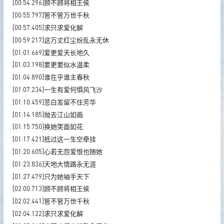
[00:54.296]顾不顾将相王侯
[00:55.797]管不管万世千秋
[00:57.405]求只求爱化解
[00:59.217]这万丈红尘纷乱永无休
[01:01.669]爱更爱天长地久
[01:03.198]要更要似水温柔
[01:04.890]谁在乎谁主春秋
[01:07.234]一生有爱何惧风飞沙
[01:10.459]悲白发留不住芳华
[01:14.185]抛去江山如画
[01:15.750]换她笑面如花
[01:17.421]抵过这一生空牵挂
[01:20.605]心若无怨爱恨也随她
[01:23.836]天地大情路永无涯
[01:27.479]只为她袖手天下
[02:00.713]顾不顾将相王侯
[02:02.441]管不管万世千秋
[02:04.122]求只求爱化解