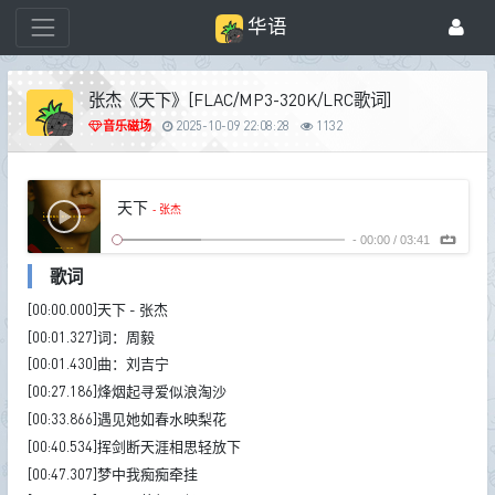
华语
张杰《天下》[FLAC/MP3-320K/LRC歌词]
音乐磁场
2025-10-09 22:08:28
1132
天下
- 张杰
-
00:00
/
03:41
歌词
[00:00.000]天下 - 张杰
[00:01.327]词：周毅
[00:01.430]曲：刘吉宁
[00:27.186]烽烟起寻爱似浪淘沙
[00:33.866]遇见她如春水映梨花
[00:40.534]挥剑断天涯相思轻放下
[00:47.307]梦中我痴痴牵挂