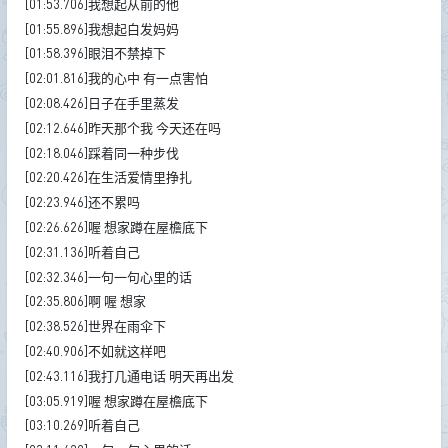
[01:53.706]我想起从前的他
[01:55.896]我想起白发妈妈
[01:58.396]眼泪不禁掉下
[02:01.816]我的心中 有一点害怕
[02:08.426]日子在手里蒸发
[02:12.646]昨天那个我 今天还在吗
[02:18.046]踩着同一种步伐
[02:20.426]在生活爱情里挣扎
[02:23.946]还不累吗
[02:26.626]喔 想家蹲在屋檐底下
[02:31.136]听着自己
[02:32.346]一句一句心里的话
[02:35.806]啊 喔 想家
[02:38.526]世界在雨伞下
[02:40.906]不如就这样吧
[02:43.116]我打几通电话 明天再出发
[03:05.919]喔 想家蹲在屋檐底下
[03:10.269]听着自己