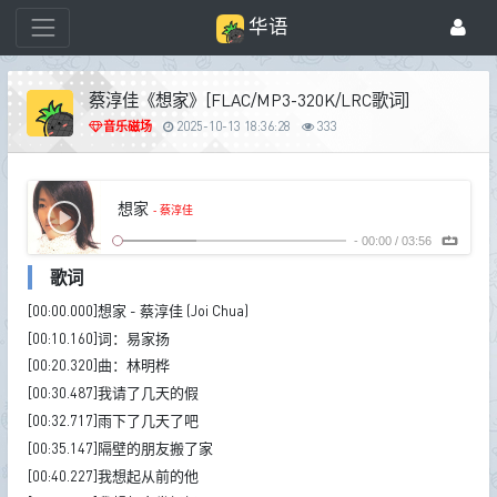
华语
蔡淳佳《想家》[FLAC/MP3-320K/LRC歌词]
音乐磁场
2025-10-13 18:36:28
333
想家
- 蔡淳佳
-
00:00
/
03:56
歌词
[00:00.000]想家 - 蔡淳佳 (Joi Chua)
[00:10.160]词：易家扬
[00:20.320]曲：林明桦
[00:30.487]我请了几天的假
[00:32.717]雨下了几天了吧
[00:35.147]隔壁的朋友搬了家
[00:40.227]我想起从前的他