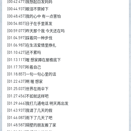
[00:42.477]我想起白发妈妈
[00:44.937]眼泪不禁掉下
[00:48.457]我的心中 有一点害怕
[00:54.857]日子在手里蒸发
[00:59.077]昨天那个我 今天还在吗
[01:04.597]踩着同一种步伐
[01:06.987]在生活爱情里挣扎
[01:10.427]还不累吗
[01:13.117]喔 想家蹲在屋檐底下
[01:17.707]听着自己
[01:18.857]一句一句心里的话
[01:22.437]啊 喔 想家
[01:25.037]世界在雨伞下
[01:27.456]不如就这样吧
[01:29.646]我打几通电话 明天再出发
[01:43.937]我请了几天的假
[01:46.087]雨下了几天了吧
[01:48.587]隔壁的朋友搬了家