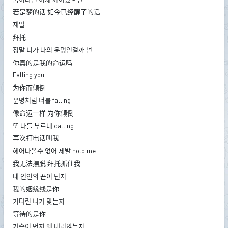
若是梦的话 如今已经醒了的话
제발
拜托
정말 니가 나의 운명인걸까 넌
你真的是我的命运吗
Falling you
为你而倾倒
운명처럼 너를 falling
像命运一样 为你倾倒
또 나를 부르네 calling
再次打电话叫我
헤어나올수 없어 제발 hold me
我无法摆脱 拜托抓住我
내 인연의 끈이 넌지
我的姻缘线是你
기다린 니가 맞는지
等待的是你
가슴이 먼저 왜 내려앉는지