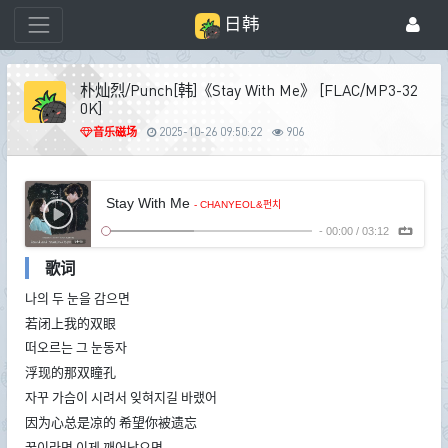
日韩
朴灿烈/Punch[韩]《Stay With Me》 [FLAC/MP3-32
0K]
音乐磁场
2025-10-26 09:50:22
906
Stay With Me
- CHANYEOL&펀치
-
00:00
/
03:12
歌词
나의 두 눈을 감으면
若闭上我的双眼
떠오르는 그 눈동자
浮现的那双瞳孔
자꾸 가슴이 시려서 잊혀지길 바랬어
因为心总是凉的 希望你被遗忘
꿈이라면 이제 깨어났으면