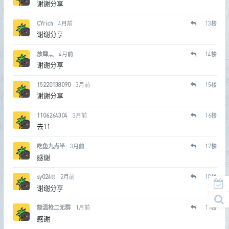
谢谢分享
CYrich
4月前
13
楼
谢谢分享
放肆灬
4月前
14
楼
谢谢分享
15220138090
3月前
15
楼
谢谢分享
1106264304
3月前
16
楼
去11
吃鱼九点半
3月前
17
楼
感谢
sy024tt
2月前
18
楼
谢谢分享
额温枪二无群
1月前
19
楼
感谢