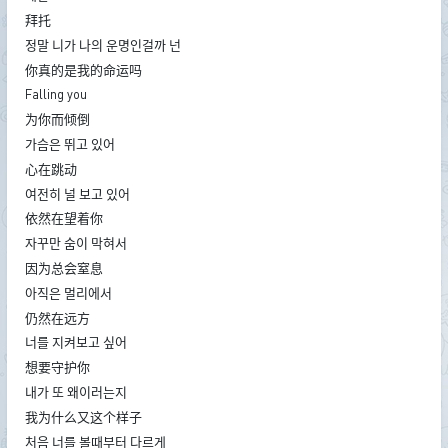
拜托
정말 니가 나의 운명인걸까 넌
你真的是我的命运吗
Falling you
为你而倾倒
가슴은 뛰고 있어
心在跳动
여전히 널 보고 있어
依然在望着你
자꾸만 숨이 막혀서
因为总会窒息
아직은 멀리에서
仍然在远方
너를 지켜보고 싶어
想要守护你
내가 또 왜이러는지
我为什么又这个样子
처음 너를 볼때부터 다르게