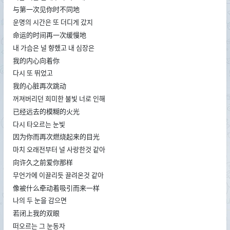
与第一次见你时不同地
운명의 시간은 또 더디게 갔지
命运的时间再一次缓慢地
내 가슴은 널 향했고 내 심장은
我的内心向着你
다시 또 뛰었고
我的心脏再次跳动
꺼져버리던 희미한 불빛 너로 인해
已经远去的模糊的火光
다시 타오르는 눈빛
因为你而再次燃烧起来的目光
마치 오래전부터 널 사랑한것 같아
向许久之前爱你那样
무언가에 이끌리듯 끌려온것 같아
像被什么牵动着吸引而来一样
나의 두 눈을 감으면
若闭上我的双眼
떠오르는 그 눈동자