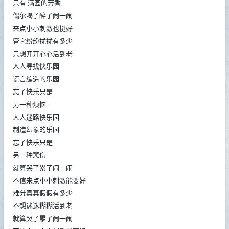
只有 满园的芳香
偶尔喝了醉了闹一闹
来点小小刺激也挺好
管它纷纷扰扰有多少
只想开开心心活到老
人人寻找快乐园
谎言编造的乐园
忘了快乐只是
另一种烦恼
人人迷路快乐园
制造幻象的乐园
忘了快乐只是
另一种悲伤
就算哭了累了闹一闹
不信来点小小刺激能变好
难分真真假假有多少
不想迷迷糊糊活到老
就算哭了累了闹一闹