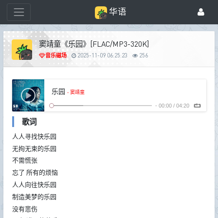
华语
窦靖童《乐园》[FLAC/MP3-320K]
音乐磁场
2025-11-09 06:25:23
256
乐园
- 窦靖童
-
00:00
/
04:20
歌词
人人寻找快乐园
无拘无束的乐园
不需慌张
忘了 所有的烦恼
人人向往快乐园
制造美梦的乐园
没有悲伤