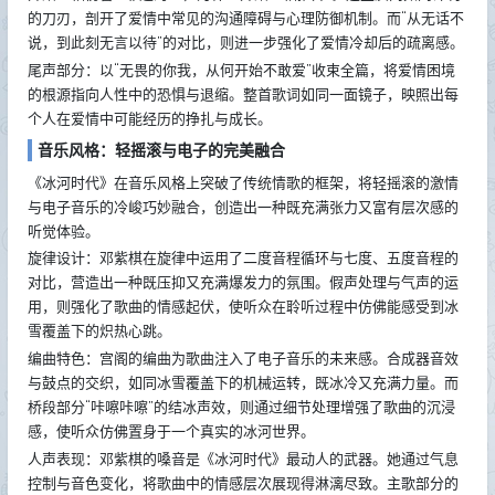
的刀刃，剖开了爱情中常见的沟通障碍与心理防御机制。而“从无话不
说，到此刻无言以待”的对比，则进一步强化了爱情冷却后的疏离感。
尾声部分：以“无畏的你我，从何开始不敢爱”收束全篇，将爱情困境
的根源指向人性中的恐惧与退缩。整首歌词如同一面镜子，映照出每
个人在爱情中可能经历的挣扎与成长。
音乐风格：轻摇滚与电子的完美融合
《冰河时代》在音乐风格上突破了传统情歌的框架，将轻摇滚的激情
与电子音乐的冷峻巧妙融合，创造出一种既充满张力又富有层次感的
听觉体验。
旋律设计：邓紫棋在旋律中运用了二度音程循环与七度、五度音程的
对比，营造出一种既压抑又充满爆发力的氛围。假声处理与气声的运
用，则强化了歌曲的情感起伏，使听众在聆听过程中仿佛能感受到冰
雪覆盖下的炽热心跳。
编曲特色：宫阁的编曲为歌曲注入了电子音乐的未来感。合成器音效
与鼓点的交织，如同冰雪覆盖下的机械运转，既冰冷又充满力量。而
桥段部分“咔嚓咔嚓”的结冰声效，则通过细节处理增强了歌曲的沉浸
感，使听众仿佛置身于一个真实的冰河世界。
人声表现：邓紫棋的嗓音是《冰河时代》最动人的武器。她通过气息
控制与音色变化，将歌曲中的情感层次展现得淋漓尽致。主歌部分的