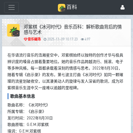
百科
邓紫棋《冰河时代》音乐百科：解析歌曲背后的情
感与艺术
音乐磁场
2025-11-09 10:17:23
497
在华语流行音乐的浩瀚星空中，邓紫棋始终以独特的创作才华与极具
辨识度的嗓音占据着重要地位。她的音乐作品跨越流行、摇滚、电子
等多种风格，每一首都承载着深刻的情感与思考。2022年8月30日，
随着专辑《启示录》的发布，第七波主打曲《冰河时代》如同一颗璀
璨的流星划破夜空，以其凄美动人的旋律与发人深省的歌词，成为邓
紫棋音乐生涯中又一座难以逾越的里程碑。
歌曲基本信息
歌曲名称：《冰河时代》
所属专辑：《启示录》
发行时间：2022年8月30日
歌曲原唱：G.E.M.邓紫棋
填词：G.E.M.邓紫棋