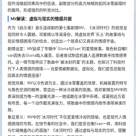
低吟浅唱如同寒风中的低语，副歌部分的高亢呐喊则如同冰雪崩塌时
的轰鸣，形成强烈的听觉对比。
MV解读：虚拟与现实的情感共振
作为《启示录》音乐连续剧的第七集剧情MV，《冰河时代》的视觉呈
现同样令人震撼。邓紫棋以导演身份，将虚拟世界“乐土”的故事线与
现实情感困境巧妙结合，创造出一个既奇幻又真实的情感宇宙。
剧情设定：MV延续了专辑中“Gloria与Evan”的爱情故事。角色秋目睹E
van因失去Gloria陷入痛苦，后者尝试制造机器人追溯数据寻找情感寄
托。这一情节既呼应了歌曲中“被冰封的爱”的主题，也探讨了科技时
代下人类情感的困境——当爱情被数据化、虚拟化，我们是否还能找
回真实的情感连接？
视觉风格：MV以冷色调为主，通过冰雪覆盖的场景、机械装置的特写
与角色空洞的眼神，营造出一种冰冷疏离的氛围。而邓紫棋在MV中的
表演则成为唯一的温暖光源——她或跪在冰雪中祈祷，或凝视远方若
有所思，每一个动作都充满张力，将歌曲中的情感内核传递得淋漓尽
致。
象征意义：MV中的“冰河时代”不仅是爱情冷却的隐喻，也是现代人情
感困境的写照。在快节奏的社会中，我们是否也像Evan一样，用科技
与忙碌掩盖内心的孤独？《冰河时代》通过虚拟与现实的交织，提醒