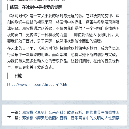
结语：在冰封中寻找爱的觉醒
《冰河时代》是一首关于爱的冰封与觉醒的歌。它以凄美的旋律、深
刻的歌词与震撼的视觉呈现，将爱情中的挣扎、痛苦与希望展现得淋
漓尽致。邓紫棋通过这首歌，不仅为我们提供了一个审视自我情感困
境的窗口，更传递了一种积极的力量——即使爱情进入冰河时代，只
要我们敢于面对、勇于觉醒，依然能找到破冰而出的温暖。
在未来的日子里，《冰河时代》将继续以其独特的魅力，成为华语流
行音乐中一颗璀璨的明珠。而邓紫棋，也将以她不断的创新与突破，
为我们带来更多触动人心的音乐作品。让我们期待，在她的音乐世界
里，见证更多关于爱的奇迹。
下载
https://www.hifiii.com/thread-417.htm
上一篇：
邓紫棋《再见》音乐百科：歌词解析、创作背景与情感共鸣
下一篇：
邓紫棋《摩天动物园》百科：音乐寓言中的文明与人性洞察