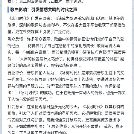
我们：真正的爱需要勇气去面对，而非逃避。
歌曲影响：引发情感共鸣的时代之声
《冰河时代》自发布以来，迅速成为华语乐坛的热门话题。其凄美的
旋律、深刻的歌词与震撼的MV，不仅在各大音乐平台收获了超高播放
量，更在社交媒体上引发了广泛讨论。
听众反馈：许多听众表示，歌曲中的情感刻画让他们想起了自己的爱
情经历——“仿佛看到了自己在感情中的挣扎与成长”“歌词写得太真
实，每一句都像在说我”。而邓紫棋的嗓音与演唱技巧也获得了高度评
价——“人声的位置设计太巧妙了，仿佛能感受到冰雪覆盖的过程”“副
歌部分的高音太震撼了，直接起鸡皮疙瘩”。
行业评价：音乐评论人认为，《冰河时代》是邓紫棋音乐生涯中的又
一代表作。它不仅展现了她在创作与演唱上的成熟，更通过深刻的主
题与创新的呈现方式，为华语流行音乐注入了新的活力。有评论指
出：“《冰河时代》的成功，在于它既是一首动人的情歌，也是一部关
于人性与爱的哲学思考。”
社会意义：在爱情观念日益多元化的今天，《冰河时代》以其独特的
视角，引发了人们对爱情本质的重新思考。它提醒我们：爱情需要勇
气去面对责任与骄傲，需要沟通去打破隔阂，更需要真诚去抵御冰
冷。正如歌曲中所唱：“无畏的你我，从何开始不敢爱？”或许，真正
的爱，正是从敢于面对冰封开始的。