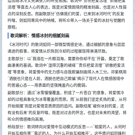
造出既冰冷又充满张力的听觉氛围。歌词中“责任把爱活埋”“骄傲把爱
活埋”等直击人心的表达，既是对爱情困境的精准刻画，也是对人性弱
点的深刻反思。而副歌部分“仿佛我们的爱，已来到冰河时代”的反复
吟唱，则如同寒风中的呐喊，将听众带入一场关于爱的冰封与觉醒的
旅程。
歌词解析：情感冰封的细腻刻画
《冰河时代》的歌词如同一部微型情感史诗，通过细腻的意象与层层
递进的叙事，将爱情从炽热到冷却的过程展现得淋漓尽致。
主歌部分：以“我溺在一片眼泪海，需要你你却不在”开篇，奠定了歌
曲凄美的基调。歌词中“湿得沉重的裙䙓”“责任把爱活埋”“骄傲把爱活
埋”等意象，将爱情中的无力感与自我欺骗刻画得入木三分。邓紫棋用
“洒脱也只是在人前，洒脱也把自己欺骗”揭示了现代人在情感困境中
的普遍心态——用表面的坚强掩盖内心的脆弱。
副歌部分：通过“冰雪慢慢覆盖，积成了一片苍白”的意象，将爱情冷
却的过程具象化为冰雪覆盖的荒原。而“从前我们坚定炙热的爱，从何
开始摇摆”则是对爱情变质原因的追问。副歌结尾“被你冰封的爱，还
有没有后来”的反复吟唱，既是对过去的怀念，也是对未来的渴望，将
听众的情感推向高潮。
桥段部分：歌词转向对爱情中互动模式的反思——“相爱的人，从何时
开始互相伤害”“靠近的人，为什么开始互相推开”。这些质问如同锋利