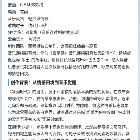
谱曲：G.E.M.邓紫棋
编曲：宫阁
音乐风格：轻摇滚情歌
歌曲时长：约4分30秒
MV导演：邓紫棋（音乐连续剧形式呈现）
歌曲语言：普通话
制作团队：邓紫棋独立制作，宫阁担任编曲与混音
音乐连续剧背景：作为《启示录》音乐连续剧第七集剧情MV，延续虚
拟世界“乐土”的故事线，讲述角色秋目睹Evan因失去Gloria陷入痛苦，
后者尝试制造机器人追溯数据寻找情感寄托的情节，呼应现实与虚拟
的情感困境。
创作背景：从情感困境到音乐觉醒
《冰河时代》的诞生，源于邓紫棋对爱情本质的深刻洞察。在快节奏
的现代社会中，爱情常常被责任、骄傲、沟通障碍等因素侵蚀，逐渐
走向冷却与疏离。邓紫棋以“冰河时代”为隐喻，将这种情感状态具象
化为冰雪覆盖的苍白世界，试图通过音乐探讨“爱为何会冷却”“被冰封
的爱是否还有未来”等深刻命题。
在创作过程中，邓紫棋不仅担任词曲创作，更深度参与编曲与制作。
她与内地全能音乐人宫阁合作，将电子音效与摇滚元素巧妙融合，营