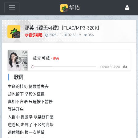
华语
那英《藏无可藏》[FLAC/MP3-320K]
音乐磁场
2025-11-10 02:56:19
356
藏无可藏
- 那英
-
00:00
/
04:20
歌词
生命的挂历 倒数着失去
却也留下 坚毅的证据
真相不言语 只是按下暂停
等待开启
人群中 握紧拳 以桀骜佯装
逆着风 击碎了 不公的高墙
遍体鳞伤 换一次希望