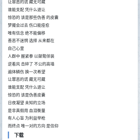
让罪恶的谎 藏无可藏
谁能支配 凭什么退让
惊恐的 该是那些伪善 的皮囊
梦魇会过去 伤口能痊愈
唯有信念 绝不能偏移
善恶不迷惘 选择 从来都在
自己心里
人群中 握紧拳 以桀骜佯装
逆着风 击碎了 不公的高墙
遍体鳞伤 换一次希望
让罪恶的谎 藏无可藏
谁能支配 凭什么退让
惊恐的 该是伪善皮囊
日夜凝望 未知的立场
是非真假用 血泪衡量
有人心盲 为利益举枪
而终点 唯一对的方向 是信仰
下载