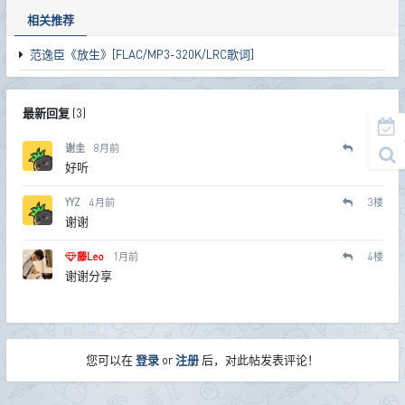
相关推荐
范逸臣《放生》[FLAC/MP3-320K/LRC歌词]
最新回复
(
3
)
谢圭
8月前
2
楼
好听
YYZ
4月前
3
楼
谢谢
藤Leo
1月前
4
楼
谢谢分享
您可以在
登录
or
注册
后，对此帖发表评论！