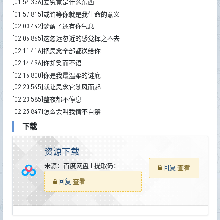
[01:54.336]爱究竟是什么东西
[01:57.815]或许等你就是我生命的意义
[02:03.442]梦醒了还有你气息
[02:06.865]这忽远忽近的感觉挥之不去
[02:11.416]把思念全部都送给你
[02:14.496]你却笑而不语
[02:16.800]你是我最温柔的谜底
[02:20.545]就让思念它随风而起
[02:23.585]整夜都不停息
[02:25.847]怎么会叫我情不自禁
下载
资源下载
来源：百度网盘 | 提取码：
回复
查看
回复
查看