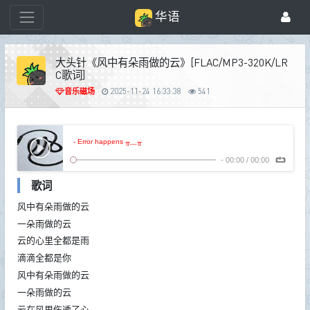
华语
大头针《风中有朵雨做的云》[FLAC/MP3-320K/LR
C歌词]
音乐磁场
2025-11-24 16:33:38
541
- Error happens ╥﹏╥
-
00:00
/
00:00
歌词
风中有朵雨做的云
一朵雨做的云
云的心里全都是雨
滴滴全都是你
风中有朵雨做的云
一朵雨做的云
云在风里伤透了心