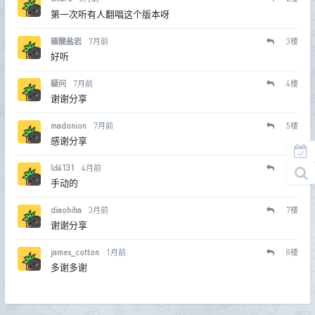
第一次听有人翻唱这个版本呀
碳酸盐岩
7月前
3
楼
好听
疑问
7月前
4
楼
谢谢分享
madonion
7月前
5
楼
感谢分享
ld4131
4月前
6
楼
手动的
diaohiha
3月前
7
楼
谢谢分享
james_cotton
1月前
8
楼
多谢多谢