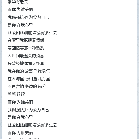
繁华将老去
而你 为谁美丽
我倔强抗拒 为爱为自己
是你 在我心里
让爱如此细腻 看清好多过去
在梦里我酝酿着情绪
等回忆等那一种熟悉
人世间最温柔的消息
是曾经被你拥入怀里
我在你的 故事里 找勇气
在人海里 盼相遇 几万里
不再害怕 身边的 缘分
断断 续续
而你 为谁美丽
我倔强抗拒 为爱为自己
是你 在我心里
让爱如此细腻 看清好多过去
而你 为谁美丽