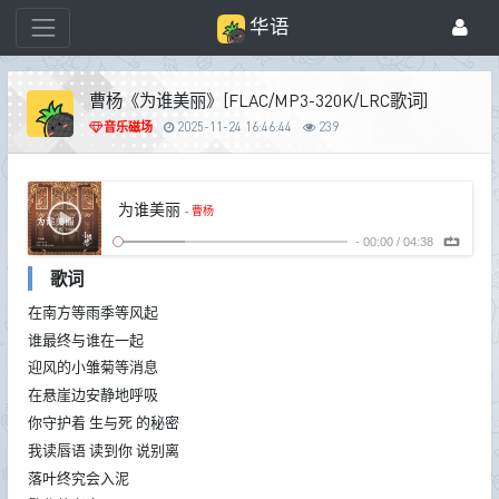
华语
曹杨《为谁美丽》[FLAC/MP3-320K/LRC歌词]
音乐磁场
2025-11-24 16:46:44
239
为谁美丽
- 曹杨
-
00:00
/
04:38
歌词
在南方等雨季等风起
谁最终与谁在一起
迎风的小雏菊等消息
在悬崖边安静地呼吸
你守护着 生与死 的秘密
我读唇语 读到你 说别离
落叶终究会入泥