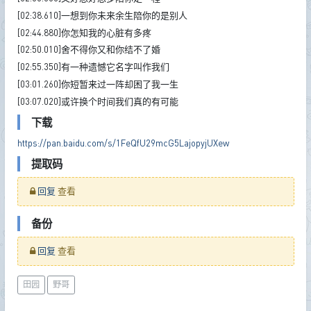
[02:38.610]一想到你未来余生陪你的是别人
[02:44.880]你怎知我的心脏有多疼
[02:50.010]舍不得你又和你结不了婚
[02:55.350]有一种遗憾它名字叫作我们
[03:01.260]你短暂来过一阵却困了我一生
[03:07.020]或许换个时间我们真的有可能
下载
https://pan.baidu.com/s/1FeQfU29mcG5LajopyjUXew
提取码
回复
查看
备份
回复
查看
田园
野哥