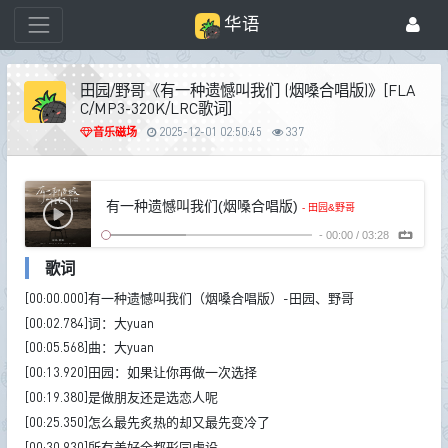
华语
田园/野哥《有一种遗憾叫我们 (烟嗓合唱版)》[FLA
C/MP3-320K/LRC歌词]
音乐磁场
2025-12-01 02:50:45
337
有一种遗憾叫我们(烟嗓合唱版)
- 田园&野哥
-
00:00
/
03:28
歌词
[00:00.000]有一种遗憾叫我们（烟嗓合唱版）-田园、野哥
[00:02.784]词：大yuan
[00:05.568]曲：大yuan
[00:13.920]田园：如果让你再做一次选择
[00:19.380]是做朋友还是选恋人呢
[00:25.350]怎么最先炙热的却又最先变冷了
[00:30.930]所有美好全都形同虚设