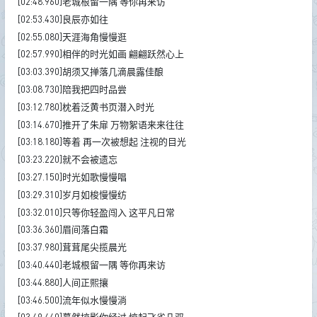
[02:48.960]老城根留一隅 等你再来访
[02:53.430]良辰亦如往
[02:55.080]天涯海角慢慢逛
[02:57.990]相伴的时光如画 翩翩跃然心上
[03:03.390]胡须又掸落几滴晨露佳酿
[03:08.730]陪我把四时品尝
[03:12.780]枕着泛黄书页潜入时光
[03:14.670]推开了朱扉 万物絮语来来往往
[03:18.180]等着 再一次被想起 注视的目光
[03:23.220]就不会被遗忘
[03:27.150]时光如歌慢慢唱
[03:29.310]岁月如梭慢慢纺
[03:32.010]只等你轻盈闯入 这平凡日常
[03:36.360]眉间落白霜
[03:37.980]茸茸尾尖揽晨光
[03:40.440]老城根留一隅 等你再来访
[03:44.880]人间正熙攘
[03:46.500]流年似水慢慢淌