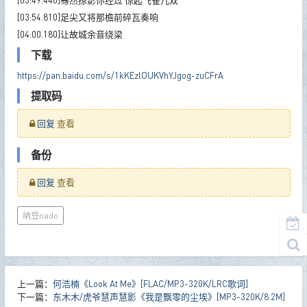
[03:49.440]蓦然掠影你经过 惊起飞雀几双
[03:54.810]足尖又将那檐前碎瓦奏响
[04:00.180]让故城余音绕梁
下载
https://pan.baidu.com/s/1kKEzlOUKVhYJgog-zuCFrA
提取码
回复
查看
备份
回复
查看
纳豆nado
上一篇：
何浩楠《Look At Me》[FLAC/MP3-320K/LRC歌词]
下一篇：
东木木/虎爷慧声慧影《我是飘零的尘埃》[MP3-320K/8.2M]