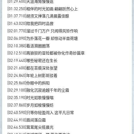
[01:29.400]天涯海角慢慢逛
[01:32.250]相伴的时光如画 翩翩跃然心上
[01:37.710]胡须又掸落几滴晨露佳酿
[01:43.020]陪我把四时品尝
[02:01.770]溜过千门万户 只闻得风铃作响
[02:06.090]为扑落花一瓣 却惊动半亩荷塘
[02:10.380]看涟漪圈圈荡
[02:12.510]再狼狈的冒险都被你化作奇妙篇章
[02:19.440]哪些秘密还在生长
[02:21.600]都在苔痕深处张望
[02:24.840]年轮上树影斑驳着
[02:25.860]你眼中的斜阳
[02:29.100]融化沉寂逾越千年的尘霜
[02:35.190]时光如歌慢慢唱
[02:37.860]岁月如梭慢慢纺
[02:40.590]只等你轻盈闯入 这平凡日常
[02:44.910]眉间落白霜
[02:46.530]茸茸尾尖揽晨光