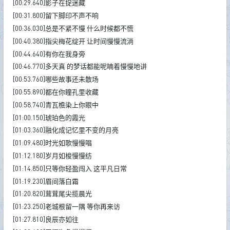
[00:29.640]影子在捉迷藏
[00:31.800]留下脚印不声不响
[00:36.030]总是不紧不慢 什么时候都不慌
[00:40.380]指尖梅花绽开 让时间慢慢流淌
[00:44.640]有你在我身旁
[00:46.770]多天真 的梦话都能呢喃着慢慢地讲
[00:53.760]哪些故事还未散场
[00:55.890]都在你瞳孔里收藏
[00:58.740]青瓦檐染上你眼中
[01:00.150]琥珀色的霞光
[01:03.360]融化成记忆里不变的月亮
[01:09.480]时光如歌慢慢唱
[01:12.180]岁月如梭慢慢纺
[01:14.850]只等你轻盈闯入 这平凡日常
[01:19.230]眉间落白霜
[01:20.820]茸茸尾尖揽晨光
[01:23.250]老城根留一隅 等你再来访
[01:27.810]良辰亦如往