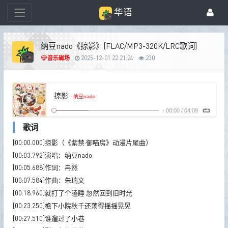
华语
纳豆nado《掠影》[FLAC/MP3-320K/LRC歌词]
音乐磁场
2025-12-01 22:21:24
230
掠影
- 纳豆nado
-
00:00
/
04:09
歌词
[00:00.000]掠影（《紫禁·御喵房》动漫片尾曲）
[00:03.792]演唱：纳豆nado
[00:05.688]作词：冉然
[00:07.584]作曲：朱瑞文
[00:18.960]就打了个瞌睡 忽然回到旧时光
[00:23.250]檐下小院秋千还荡得摇摇晃晃
[00:27.510]谁遛过了小巷