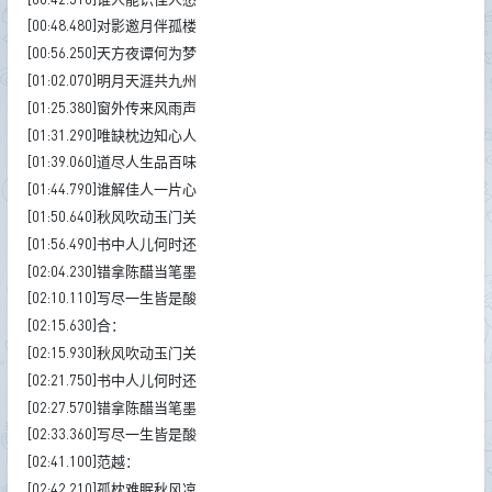
[00:48.480]对影邀月伴孤楼
[00:56.250]天方夜谭何为梦
[01:02.070]明月天涯共九州
[01:25.380]窗外传来风雨声
[01:31.290]唯缺枕边知心人
[01:39.060]道尽人生品百味
[01:44.790]谁解佳人一片心
[01:50.640]秋风吹动玉门关
[01:56.490]书中人儿何时还
[02:04.230]错拿陈醋当笔墨
[02:10.110]写尽一生皆是酸
[02:15.630]合：
[02:15.930]秋风吹动玉门关
[02:21.750]书中人儿何时还
[02:27.570]错拿陈醋当笔墨
[02:33.360]写尽一生皆是酸
[02:41.100]范越：
[02:42.210]孤枕难眠秋风凉