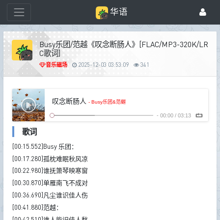
华语
Busy乐团/范越《叹念断肠人》[FLAC/MP3-320K/LR
C歌词]
音乐磁场
2025-12-03 03:53:09
341
叹念断肠人
- Busy乐团&范樾
-
00:00
/
03:13
歌词
[00:15.552]Busy 乐团：
[00:17.280]孤枕难眠秋风凉
[00:22.980]谁抚箫琴映寒窗
[00:30.870]单雁南飞不成对
[00:36.690]凡尘谁识佳人伤
[00:41.880]范越：
[00:42.510]谁人能识佳人愁