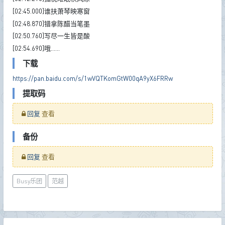
[02:45.000]谁扶萧琴映寒窗
[02:48.870]错拿陈醋当笔墨
[02:50.760]写尽一生皆是酸
[02:54.690]哦……
下载
https://pan.baidu.com/s/1wVQTKomGtW00qA9yX6FRRw
提取码
回复
查看
备份
回复
查看
Busy乐团
范越