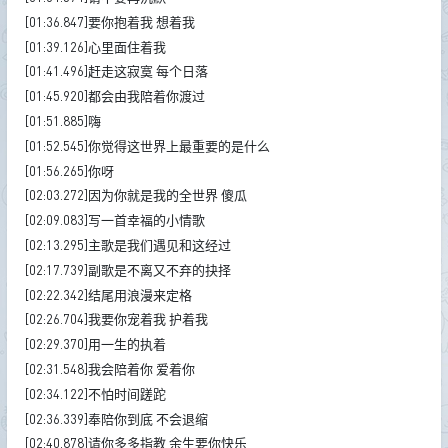
[01:36.847]要你抱着我 想着我
[01:39.126]心里面住着我
[01:41.496]赶走这寂寞 每个日落
[01:45.920]都会由我陪着你渡过
[01:51.885]嗨
[01:52.545]你觉得这世界上最重要的是什么
[01:56.265]你呀
[02:03.272]因为你就是我的全世界 傻瓜
[02:09.083]写一首幸福的小情歌
[02:13.295]主歌是我们遇见和这经过
[02:17.739]副歌是不离又不弃的抉择
[02:22.342]结尾用浪漫来定格
[02:26.704]我要你宠着我 护着我
[02:29.370]用一生的执着
[02:31.548]我会陪着你 爱着你
[02:34.122]不怕时间蹉跎
[02:36.339]奉陪你到底 不会退缩
[02:40.878]请你多多指教 余生要你快乐