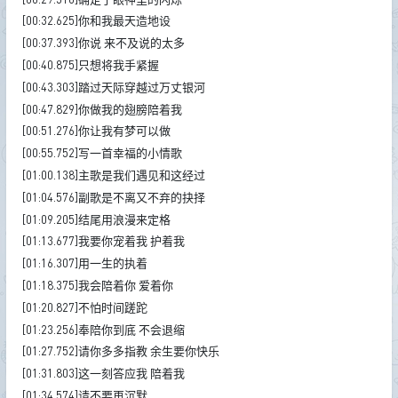
[00:32.625]你和我最天造地设
[00:37.393]你说 来不及说的太多
[00:40.875]只想将我手紧握
[00:43.303]踏过天际穿越过万丈银河
[00:47.829]你做我的翅膀陪着我
[00:51.276]你让我有梦可以做
[00:55.752]写一首幸福的小情歌
[01:00.138]主歌是我们遇见和这经过
[01:04.576]副歌是不离又不弃的抉择
[01:09.205]结尾用浪漫来定格
[01:13.677]我要你宠着我 护着我
[01:16.307]用一生的执着
[01:18.375]我会陪着你 爱着你
[01:20.827]不怕时间蹉跎
[01:23.256]奉陪你到底 不会退缩
[01:27.752]请你多多指教 余生要你快乐
[01:31.803]这一刻答应我 陪着我
[01:34.574]请不要再沉默