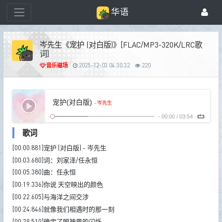
华语
岑先生《宠护 (对白版)》[FLAC/MP3-320K/LRC歌
词]
音乐磁场
2025-12-03 04:30:32
220
宠护(对白版)
- 岑先生
-
00:00
/
03:54
歌词
[00:00.881]宠护 (对白版) - 岑先生
[00:03.680]词：刘家泽/任永恒
[00:05.380]曲：任永恒
[00:19.336]你说 天空映出的颜色
[00:22.605]与海洋之间交涉
[00:24.846]就像我们相遇时的那一刻
[00:29.510]确定了眼神里的闪烁