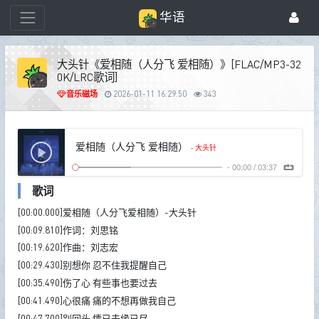
华语
大头针《爱相随（人分飞 爱相随）》[FLAC/MP3-32
0K/LRC歌词]
音乐磁场
2026-01-11 16:29:50
343
爱相随（人分飞 爱相随）
- 大头针
-
00:00
/
03:37
歌词
[00:00.000]爱相随（人分飞爱相随）-大头针
[00:09.810]作词：刘思铭
[00:19.620]作曲：刘志宏
[00:29.430]别想你 忍不住我提醒自己
[00:35.490]伤了心 有些事也要过去
[00:41.490]心很痛 痛的不想再做我自己
[00:47.700]别回头 情已去缘已尽