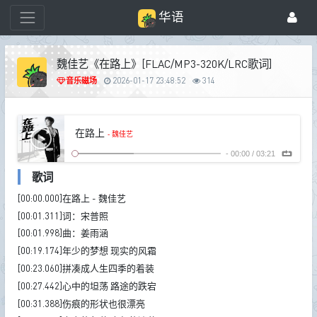
华语
魏佳艺《在路上》[FLAC/MP3-320K/LRC歌词]
音乐磁场
2026-01-17 23:48:52
314
在路上
- 魏佳艺
-
00:00
/
03:21
歌词
[00:00.000]在路上 - 魏佳艺
[00:01.311]词：宋普照
[00:01.998]曲：姜雨涵
[00:19.174]年少的梦想 现实的风霜
[00:23.060]拼凑成人生四季的着装
[00:27.442]心中的坦荡 路途的跌宕
[00:31.388]伤痕的形状也很漂亮