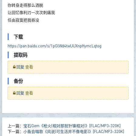
你转身走得那么洒脱
让回忆像利刃一次次刺痛我
任由寂寞把我吞没
下载
https://pan.baidu.com/s/1pGlWd4twUUXnpHymcLqtog
提取码
回复
查看
备份
回复
查看
上一篇：
宝石Gem《枪火(相对那就针锋相对)》[FLAC/MP3-320K]
下一篇：
小鱼会唱歌《风说(可生活并不像电影)》[FLAC/MP3-320K]