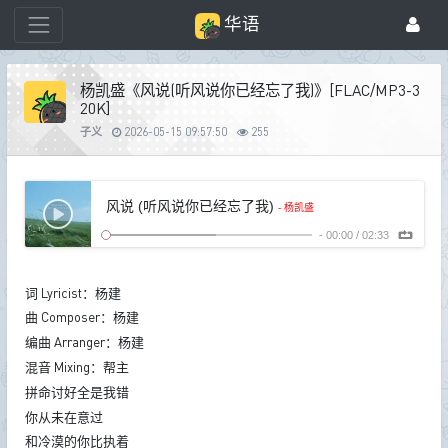
华语
杨凯盛《风说(听风说你已经忘了我)》[FLAC/MP3-3
20K]
子义
2026-05-15 09:57:50
255
风说 (听风说你已经忘了我)
- 杨凯盛
-
00:00
/
02:33
词 Lyricist：杨建
曲 Composer：杨建
编曲 Arranger：杨建
混音 Mixing：帮主
拼命讨好全是我错
你从未在意过
和冷漠的你比执着