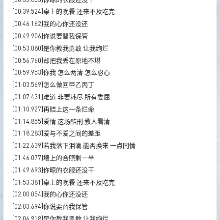
[00:39.524]桌上的晚餐 还来不及吃完
[00:46.162]我的心你还没还
[00:49.906]你说要替我保管
[00:53.080]是你教我勇敢 让我绚烂
[00:56.760]却把我丢在原地不堪
[00:59.953]你我 怎么两清 怎么忍心
[01:03.569]怎么做回甲乙丙丁
[01:07.431]难道 非要耗尽 所有委屈
[01:10.927]再赔上这一条烂命
[01:14.855]爱情 这场酷刑 教人看清
[01:18.283]爱与不爱之间的差距
[01:22.639]若我落下泪滴 能否换来 一点同情
[01:46.077]墙上的合照剩一半
[01:49.693]你晾的衣服还没干
[01:53.381]桌上的晚餐 还来不及吃完
[02:00.054]我的心你还没还
[02:03.694]你说要替我保管
[02:06.918]是你教我勇敢 让我绚烂