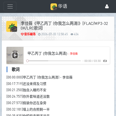
华语
李佳薇《甲乙丙丁 (你我怎么两清)》[FLAC/MP3-32
0K/LRC歌词]
音乐磁场
2026-07-03 12:58:45
434
甲乙丙丁 (你我怎么两清)
- 李佳薇
-
00:00
/
03:30
歌词
[00:00.000]甲乙丙丁 (你我怎么两清) - 李佳薇
[00:17.719]还没来得及习惯
[00:21.250]独自入睡的不安
[00:24.757]你外套味道还没散
[00:27.573]假装你还在身旁
[00:32.181]墙上的合照剩一半
[00:35.835]你晾的衣服还没干