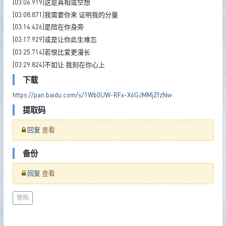
[03:06.919]这是真相或空想
[03:08.871]我需要你来 证明我的分量
[03:14.426]是陪在你身旁
[03:17.929]或是让你此生难忘
[03:25.714]若恨比爱更漫长
[03:29.824]不如让 我刻在你心上
下载
https://pan.baidu.com/s/1Wb0UW-RFx-X6GJMMjZfzNw
提取码
回复
查看
备份
回复
查看
管栎