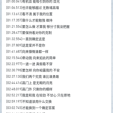
[01:00.041]有机会 能吸引到你的 目光
[01:06.513]也许能够越过 无数堵高墙
[01:13.612]看不清 属于我的位置
[01:17.357]靠什么才能勉强 维持
[01:21.554]要怎么做 才算我 够分寸我没把握
[01:28.477]要保持着对你的克制
[01:32.554]一直到确定这是
[01:37.809]这是爱并不是你
[01:41.687]向来慷慨谁都一样
[02:15.546]牵动我 向来如此的简单
[02:22.977]一退一进 真假看不穿
[02:30.798]要怎样 向你袒露我的 不安
[02:37.130]我们两个究竟 谁比谁勇敢
[02:44.416]高门上 是无暇的月亮
[02:48.019]高门外 只剩你的模样
[02:52.217]我是和我 在较劲 不甘心 只在原地
[02:59.197]不知道该用什么交换
[03:02.745]才能换到一个确定答案