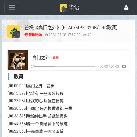
华语
管栎《高门之外》[FLAC/MP3-320K/LRC歌词]
音乐磁场
2026-07-08 17:57:00
90
高门之外
- 管栎
-
00:00
/
04:03
歌词
[00:00.000]高门之外 - 管栎
[00:15.327]也曾有 一些零碎片段
[00:22.589]让我的心 反复在摇晃
[00:30.508]不确定 是否换做谁都 一样
[00:36.845]我怕伸出手 却戳破假象
[00:44.668]像一个 刻意留下的破绽
[00:52.060]一面隐藏 一面又渴望