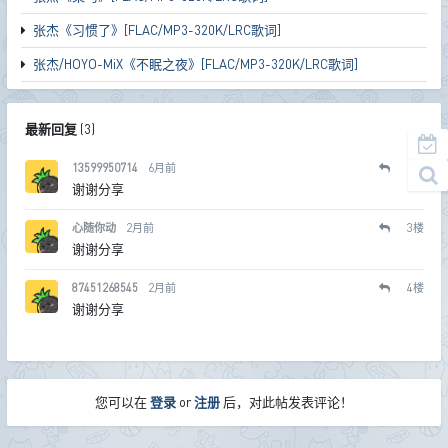
张杰《习惯了》[FLAC/MP3-320K/LRC歌词]
张杰/HOYO-MiX《不眠之夜》[FLAC/MP3-320K/LRC歌词]
最新回复
(
3
)
13599950714
6月前
2
楼
谢谢分享
心随你动
2月前
3
楼
谢谢分享
87451268545
2月前
4
楼
谢谢分享
您可以在
登录
or
注册
后，对此帖发表评论！