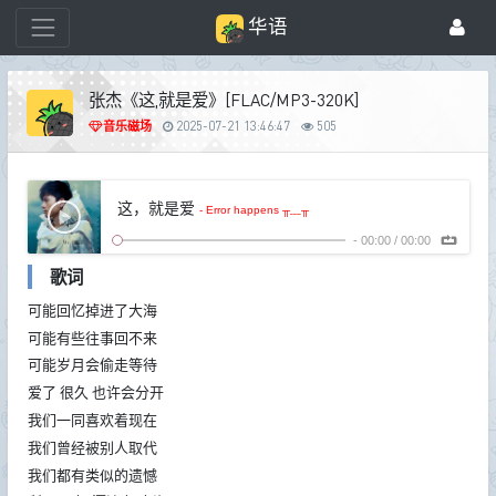
华语
张杰《这,就是爱》[FLAC/MP3-320K]
音乐磁场
2025-07-21 13:46:47
505
这，就是爱
- Error happens ╥﹏╥
-
00:00
/
00:00
歌词
可能回忆掉进了大海
可能有些往事回不来
可能岁月会偷走等待
爱了 很久 也许会分开
我们一同喜欢着现在
我们曾经被别人取代
我们都有类似的遗憾