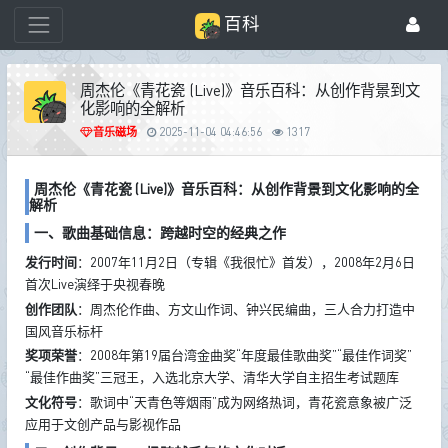
百科
周杰伦《青花瓷 (Live)》音乐百科：从创作背景到文
化影响的全解析
音乐磁场
2025-11-04 04:46:56
1317
周杰伦《青花瓷 (Live)》音乐百科：从创作背景到文化影响的全
解析
一、歌曲基础信息：跨越时空的经典之作
发行时间
：2007年11月2日（专辑《我很忙》首发），2008年2月6日
首次Live演绎于央视春晚
创作团队
：周杰伦作曲、方文山作词、钟兴民编曲，三人合力打造中
国风音乐标杆
奖项荣誉
：2008年第19届台湾金曲奖“年度最佳歌曲奖”“最佳作词奖”
“最佳作曲奖”三冠王，入选北京大学、清华大学自主招生考试题库
文化符号
：歌词中“天青色等烟雨”成为网络热词，青花瓷意象被广泛
应用于文创产品与影视作品