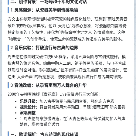
二、创作背景：一场跨越千年的文化对话
1. 灵感溯源：从瓷器美学到情感隐喻
方文山在参观博物馆时被青花瓷的釉色变化触动，联想到“雨过天青云
破处”的宋代汝窑典故。他以“天青色”为核心意象，将瓷器烧制需等待
特定烟雨的工艺特性，转化为“等待命中注定之人”的情感隐喻。这种
“物我合一”的创作手法，使无生命的瓷器成为传递东方美学的载体。
2. 音乐实验：打破流行与古典的边界
周杰伦在作曲时突破传统R&B框架，采用五声音阶与宫调式旋律，模
拟古琴的悠远音色。编曲中融入二胡、笛子等民族乐器，与电子合成
器形成时空对话。钟兴民通过“弦乐铺陈+打击乐点缀”的层次设计，营
造出“大音希声”的听觉意境，使歌曲兼具现代流行性与古典韵律美。
3. 春晚改编：从录音室到万人舞台的升华
2008年央视春晚版《青花瓷》Live演绎进行三大创新：
乐器升级
：加入古筝独奏与民乐团合奏，强化东方色彩
视觉设计
：舞台背景采用水墨动画，呈现“烟雨江南”动态画卷
演唱调整
：周杰伦刻意放慢语速，在“天青色等烟雨”等关键句加入气声
处理，增强情感穿透力
三、歌词解析：古典诗词的现代转译