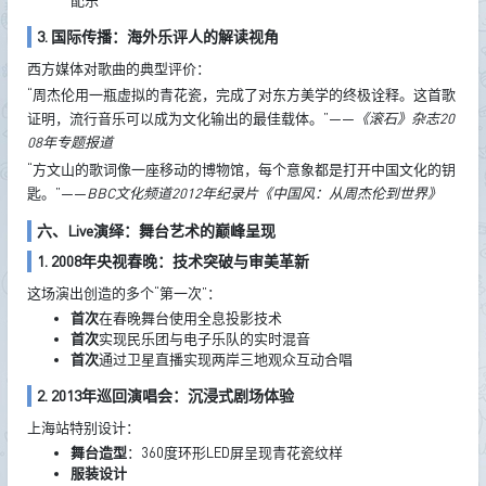
3. 国际传播：海外乐评人的解读视角
西方媒体对歌曲的典型评价：
“周杰伦用一瓶虚拟的青花瓷，完成了对东方美学的终极诠释。这首歌
证明，流行音乐可以成为文化输出的最佳载体。”——
《滚石》杂志20
08年专题报道
“方文山的歌词像一座移动的博物馆，每个意象都是打开中国文化的钥
匙。”——
BBC文化频道2012年纪录片《中国风：从周杰伦到世界》
六、Live演绎：舞台艺术的巅峰呈现
1. 2008年央视春晚：技术突破与审美革新
这场演出创造的多个“第一次”：
首次
在春晚舞台使用全息投影技术
首次
实现民乐团与电子乐队的实时混音
首次
通过卫星直播实现两岸三地观众互动合唱
2. 2013年巡回演唱会：沉浸式剧场体验
上海站特别设计：
舞台造型
：360度环形LED屏呈现青花瓷纹样
服装设计