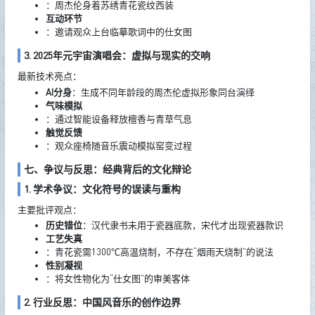
：周杰伦身着苏绣青花瓷纹西装
互动环节
：邀请观众上台临摹歌词中的仕女图
3. 2025年元宇宙演唱会：虚拟与现实的交响
最新技术亮点：
AI分身
：生成不同年龄段的周杰伦虚拟形象同台演绎
气味模拟
：通过智能设备释放檀香与青草气息
触觉反馈
：观众座椅随音乐震动模拟窑变过程
七、争议与反思：经典背后的文化辩论
1. 学术争议：文化符号的误读与重构
主要批评观点：
历史错位
：汉代隶书未用于瓷器底款，宋代才出现瓷器款识
工艺失真
：青花瓷需1300℃高温烧制，不存在“烟雨天烧制”的说法
性别凝视
：将女性物化为“仕女图”的审美客体
2. 行业反思：中国风音乐的创作边界