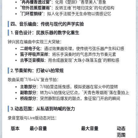
“冉冉檀香透过窗”
：化用《楚辞》“香草美人”意象
“帘外芭蕉惹骤雨”
：反转王维“竹喧归浣女”的句式结构
“门环惹铜绿”
：拟人化手法赋予无生命物以情感记忆
四、音乐编曲：传统与现代的声学实验
1. 音色设计：民族乐器的数字化重生
钟兴民在编曲中实现三大突破：
二胡电子化
：通过效果器处理，使传统弓弦乐器产生科幻感
笛子呼吸声采样
：将乐手演奏时的气息声作为节奏元素
古筝泛音模拟
：用合成器复现“大珠小珠落玉盘”的颗粒感
2. 节奏架构：打破4/4拍常规
歌曲采用“7/8+4/4”复合节拍：
主歌部分
：7/8拍营造摇曳感，模拟瓷器在窑火中的旋转
副歌部分
：转为4/4拍强化记忆点，“天青色等烟雨”落在重拍上
桥段部分
：突然静默后爆发的鼓点，象征窑门开启的瞬间
3. 动态范围：从私语到呐喊的张力
录音室版与Live版动态对比：
版本
最小音量
最大音量
动态
范围