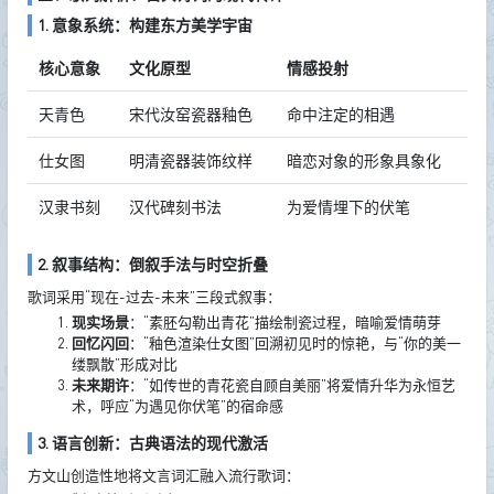
1. 意象系统：构建东方美学宇宙
核心意象
文化原型
情感投射
天青色
宋代汝窑瓷器釉色
命中注定的相遇
仕女图
明清瓷器装饰纹样
暗恋对象的形象具象化
汉隶书刻
汉代碑刻书法
为爱情埋下的伏笔
2. 叙事结构：倒叙手法与时空折叠
歌词采用“现在-过去-未来”三段式叙事：
现实场景
：“素胚勾勒出青花”描绘制瓷过程，暗喻爱情萌芽
回忆闪回
：“釉色渲染仕女图”回溯初见时的惊艳，与“你的美一
缕飘散”形成对比
未来期许
：“如传世的青花瓷自顾自美丽”将爱情升华为永恒艺
术，呼应“为遇见你伏笔”的宿命感
3. 语言创新：古典语法的现代激活
方文山创造性地将文言词汇融入流行歌词：