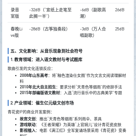
录音
-32dB（“宣纸上走笔至
-6dB（副歌高
26dB
室版
此搁一半”）
潮）
春晚Li
-28dB（古筝独奏段）
-3dB（万人合
25dB
ve版
唱副歌）
五、文化影响：从音乐现象到社会符号
1. 教育领域：进入语文教材与考试题库
歌曲引发的文化连锁反应：
2008年山东高考
：将“釉色渲染仕女图”作为文言文阅读理解材
料
2010年北大自主招生
：要求分析“天青色等烟雨”的修辞手法
2015年部编版语文教材
：入选“流行音乐中的古典美学”专题
2. 产业领域：催生亿元级文创市场
青花瓷IP的商业开发案例：
故宫文创
：推出“天青色等烟雨”系列雨伞、茶具
游戏联动
：《王者荣耀》为英雄“上官婉儿”设计青花瓷皮肤
影视植入
：电影《满江红》全军复诵场景采用《青花瓷》变奏
配乐