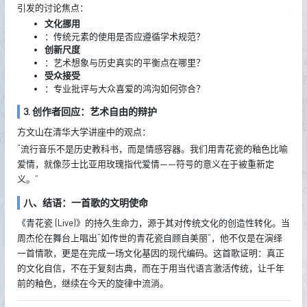
引发的讨论焦点：
文化挪用
：传统元素的使用是否应遵循学术规范？
创新尺度
：艺术想象与历史真实的平衡点在哪里？
受众接受
：专业批评与大众喜爱的鸿沟如何弥合？
3. 创作者回应：艺术自由的辩护
方文山在清华大学讲座中的观点：
“流行音乐不是历史教科书，而是情感容器。我们用青花瓷的釉色比喻
爱情，就像莎士比亚用玫瑰指代爱情——符号的意义在于被重新定
义。”
八、结语：一首歌的文明使命
《青花瓷 (Live)》的持久生命力，源于其对传统文化的创造性转化。当
周杰伦在舞台上唱出“如传世的青花瓷自顾自美丽”，他不仅是在演绎
一首情歌，更是在完成一场文化基因的现代编码。这首歌证明：真正
的文化自信，不在于复刻古典，而在于用当代语言激活传统，让千年
前的釉色，继续在今天的旋律中流淌。