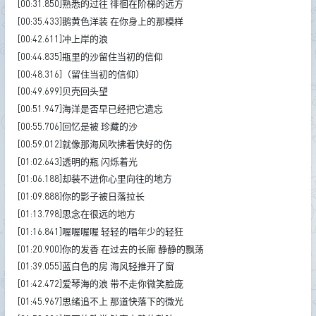
[00:31.850]熟悉的过往 徘徊在阶梯的远方
[00:35.433]鹅黄色洋装 在你身上的那模样
[00:42.611]冲上岸的浪
[00:44.835]瓶里的沙留住当初的信仰
[00:48.316]（留住当初的信仰）
[00:49.699]贝壳回头望
[00:51.947]海洋是否早已经把它遗忘
[00:55.706]回忆是被 珍藏的沙
[00:59.012]就像那海风吹拂着快好的伤
[01:02.643]透明的瓶 闪烁着光
[01:06.188]却装不进你心里向往的地方
[01:09.888]你的影子被日落拉长
[01:13.798]思念在很远的地方
[01:16.841]喔喔喔喔 轻轻的唱年少的轻狂
[01:20.900]你的发香 在过去的长廊 静静的飘荡
[01:39.055]蓝白色的房 海风轻推开了窗
[01:42.472]爱琴海的浪 带不走你微笑脸庞
[01:45.967]思绪追不上 那道快落下的微光