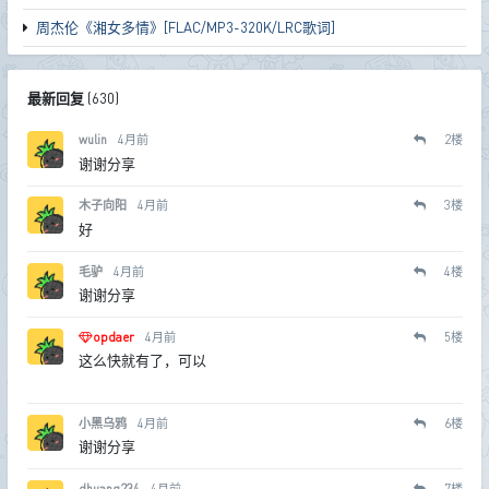
周杰伦《湘女多情》[FLAC/MP3-320K/LRC歌词]
最新回复
(
630
)
wulin
4月前
2
楼
谢谢分享
木子向阳
4月前
3
楼
好
毛驴
4月前
4
楼
谢谢分享
opdaer
4月前
5
楼
这么快就有了，可以
小黑乌鸦
4月前
6
楼
谢谢分享
dhuang234
4月前
7
楼