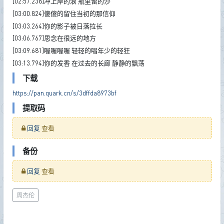
[02:57.238]冲上岸的浪 瓶里留的沙
[03:00.824]傻傻的留住当初的那信仰
[03:03.264]你的影子被日落拉长
[03:06.767]思念在很远的地方
[03:09.681]喔喔喔喔 轻轻的唱年少的轻狂
[03:13.794]你的发香 在过去的长廊 静静的飘荡
下载
https://pan.quark.cn/s/3dffda8973bf
提取码
回复
查看
备份
回复
查看
周杰伦