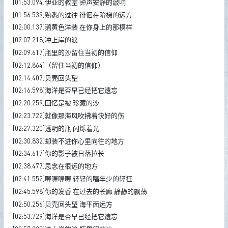
[01:53.094]伊亚的教堂 钟声安静的敲响
[01:56.539]熟悉的过往 徘徊在阶梯的远方
[02:00.137]鹅黄色洋装 在你身上的那模样
[02:07.218]冲上岸的浪
[02:09.617]瓶里的沙留住当初的信仰
[02:12.864]（留住当初的信仰）
[02:14.407]贝壳回头望
[02:16.598]海洋是否早已经把它遗忘
[02:20.259]回忆是被 珍藏的沙
[02:23.722]就像那海风吹拂着快好的伤
[02:27.320]透明的瓶 闪烁着光
[02:30.832]却装不进你心里向往的地方
[02:34.617]你的影子被日落拉长
[02:38.477]思念在很远的地方
[02:41.552]喔喔喔喔 轻轻的唱年少的轻狂
[02:45.598]你的发香 在过去的长廊 静静的飘荡
[02:50.256]贝壳回头望 海平面远方
[02:53.729]海洋是否早已经把它遗忘