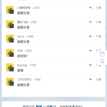
小廖同学哈
4月前
15
楼
谢谢分享
鎏炎飞羽
4月前
16
楼
谢谢分享
byron
4月前
17
楼
谢谢分享
9DM
4月前
18
楼
好好好！
ttppxxyy
4月前
19
楼
谢谢
1259253851
4月前
20
楼
谢谢分享
您可以在
登录
or
注册
后，对此帖发表评论！