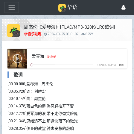
华语
周杰伦《爱琴海》[FLAC/MP3-320K/LRC歌词]
音乐磁场
2026-03-25 08:01:07
8259
爱琴海
- 周杰伦
-
00:00
/
03:34
歌词
[00:00.000]爱琴海 - 周杰伦
[00:05.920]词：刘畊宏
[00:10.149]曲：周杰伦
[00:14.378]蓝白色的房 海风轻推开了窗
[00:17.778]爱琴海的浪 带不走你微笑脸庞
[00:21.368]思绪追不上 那道快落下的微光
[00:28.354]伊亚的教堂 钟声安静的敲响