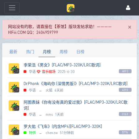
×
网站没有的歌，请直接在【茶馆】版块发帖求助！————
HIFiii.COM QQ：2404959799
最新
热门
月榜
周榜
日榜
李荣浩《男女》[FLAC/MP3-320K/LRC歌词]
华语
音乐磁场
2025-6-30
4892
Dr.Phonk《海屿你 (深情男版)》[FLAC/MP3-320K/LRC歌词]
华语
←
火狐
4天前
4393
阿图表妹《你有没有真的爱过我》[FLAC/MP3-320K/LRC歌
词]
华语
←
mms
1天前
3163
罗大佑《飞车》(内含MP4)[FLAC/MP3-320K]
特供
←
chenzw
51分钟前
5776