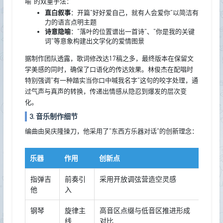
喻"的双重手法：
直白叙事
：开篇"好好爱自己，就有人会爱你"以简洁有
力的语言点明主题
诗意隐喻
："落叶的位置谱出一首诗"、"你是我的关键
词"等意象构建出文学化的爱情图景
据制作团队透露，歌词修改达17稿之多，最终版本在保留文
学美感的同时，确保了口语化的传达效果。林俊杰在配唱时
特别强调"有一种踏实当你口中喊我名字"这句的咬字处理，通
过气声与真声的转换，传递出情感从隐忍到爆发的层次变
化。
3. 音乐制作细节
编曲由吴庆隆操刀，他采用了"东西方乐器对话"的创新理念：
乐器
作用
创新点
指弹吉
前奏引
采用开放调弦营造空灵感
他
入
钢琴
旋律主
高音区点缀与低音区推进形成
线
对比