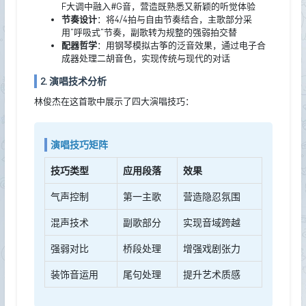
F大调中融入#G音，营造既熟悉又新颖的听觉体验
节奏设计
：将4/4拍与自由节奏结合，主歌部分采
用"呼吸式"节奏，副歌转为规整的强弱拍交替
配器哲学
：用钢琴模拟古筝的泛音效果，通过电子合
成器处理二胡音色，实现传统与现代的对话
2. 演唱技术分析
林俊杰在这首歌中展示了四大演唱技巧：
演唱技巧矩阵
技巧类型
应用段落
效果
气声控制
第一主歌
营造隐忍氛围
混声技术
副歌部分
实现音域跨越
强弱对比
桥段处理
增强戏剧张力
装饰音运用
尾句处理
提升艺术质感