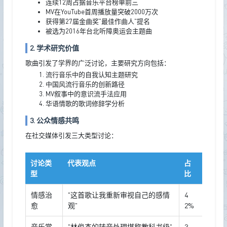
连续12周占据音乐平台榜单前三
MV在YouTube首周播放量突破2000万次
获得第27届金曲奖"最佳作曲人"提名
被选为2016年台北听障奥运会主题曲
2. 学术研究价值
歌曲引发了学界的广泛讨论，主要研究方向包括：
流行音乐中的自我认知主题研究
中国风流行音乐的创新路径
MV叙事中的意识流手法应用
华语情歌的歌词修辞学分析
3. 公众情感共鸣
在社交媒体引发三大类型讨论：
讨论类
代表观点
占
型
比
情感治
"这首歌让我重新审视自己的感情
4
愈
观"
2%
音乐赏
"林俊杰的转音处理堪称教科书级"
3