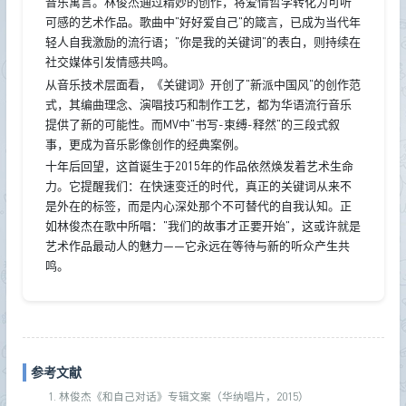
音乐寓言。林俊杰通过精妙的创作，将爱情哲学转化为可听
可感的艺术作品。歌曲中"好好爱自己"的箴言，已成为当代年
轻人自我激励的流行语；"你是我的关键词"的表白，则持续在
社交媒体引发情感共鸣。
从音乐技术层面看，《关键词》开创了"新派中国风"的创作范
式，其编曲理念、演唱技巧和制作工艺，都为华语流行音乐
提供了新的可能性。而MV中"书写-束缚-释然"的三段式叙
事，更成为音乐影像创作的经典案例。
十年后回望，这首诞生于2015年的作品依然焕发着艺术生命
力。它提醒我们：在快速变迁的时代，真正的关键词从来不
是外在的标签，而是内心深处那个不可替代的自我认知。正
如林俊杰在歌中所唱："我们的故事才正要开始"，这或许就是
艺术作品最动人的魅力——它永远在等待与新的听众产生共
鸣。
参考文献
林俊杰《和自己对话》专辑文案（华纳唱片，2015）